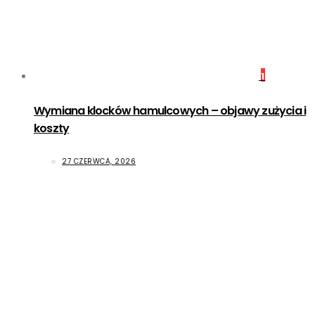
1
Wymiana klocków hamulcowych – objawy zużycia i
koszty
27 CZERWCA, 2026