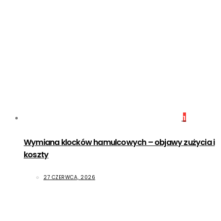
1
Wymiana klocków hamulcowych – objawy zużycia i
koszty
27 CZERWCA, 2026