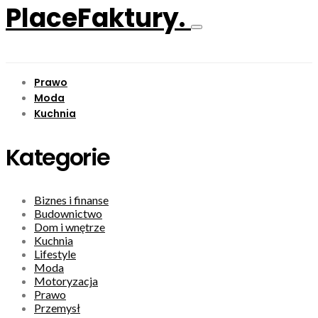
PlaceFaktury.
Prawo
Moda
Kuchnia
Kategorie
Biznes i finanse
Budownictwo
Dom i wnętrze
Kuchnia
Lifestyle
Moda
Motoryzacja
Prawo
Przemysł