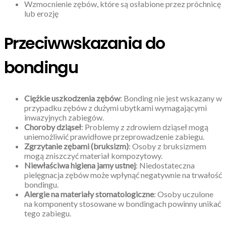
Wzmocnienie zębów, które są osłabione przez próchnicę
lub erozję
Przeciwwskazania do
bondingu
Ciężkie uszkodzenia zębów
: Bonding nie jest wskazany w
przypadku zębów z dużymi ubytkami wymagającymi
inwazyjnych zabiegów.
Choroby dziąseł
: Problemy z zdrowiem dziąseł mogą
uniemożliwić prawidłowe przeprowadzenie zabiegu.
Zgrzytanie zębami (bruksizm)
: Osoby z bruksizmem
mogą zniszczyć materiał kompozytowy.
Niewłaściwa higiena jamy ustnej
: Niedostateczna
pielęgnacja zębów może wpłynąć negatywnie na trwałość
bondingu.
Alergie na materiały stomatologiczne
: Osoby uczulone
na komponenty stosowane w bondingach powinny unikać
tego zabiegu.