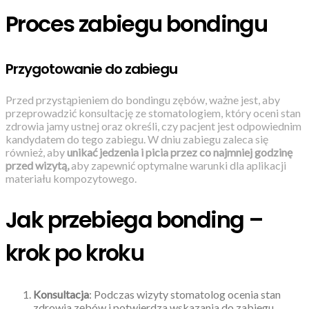
Proces zabiegu bondingu
Przygotowanie do zabiegu
Przed przystąpieniem do bondingu zębów, ważne jest, aby
przeprowadzić konsultację ze stomatologiem, który oceni stan
zdrowia jamy ustnej oraz określi, czy pacjent jest odpowiednim
kandydatem do tego zabiegu. W dniu zabiegu zaleca się
również, aby
unikać jedzenia i picia przez co najmniej godzinę
przed wizytą,
aby zapewnić optymalne warunki dla aplikacji
materiału kompozytowego.
Jak przebiega bonding –
krok po kroku
Konsultacja
: Podczas wizyty stomatolog ocenia stan
zdrowia zębów i potwierdza wskazania do zabiegu.