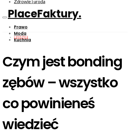
Zdrowie i uroda
PlaceFaktury.
Prawo
Moda
LIFESTYLE
Kuchnia
Czym jest bonding
zębów – wszystko
co powinieneś
wiedzieć