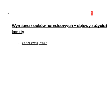
1
Wymiana klocków hamulcowych – objawy zużycia i
koszty
27 CZERWCA, 2026