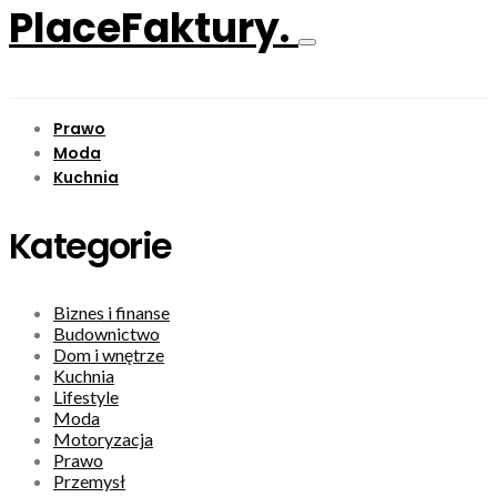
PlaceFaktury.
Prawo
Moda
Kuchnia
Kategorie
Biznes i finanse
Budownictwo
Dom i wnętrze
Kuchnia
Lifestyle
Moda
Motoryzacja
Prawo
Przemysł