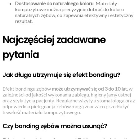
Dostosowanie do naturalnego koloru
: Materiały
kompozytowe można precyzyjnie dobrać do koloru
naturalnych zębów, co zapewnia efektywny i estetyczny
rezultat.
Najczęściej zadawane
pytania
Jak długo utrzymuje się efekt bondingu?
Efekt bondingu zębów
może utrzymywać się od 3 do 10 lat,
w
zależności od jakości wykonania zabiegu, higieny jamy ustnej
oraz stylu życia pacjenta. Regularne wizyty u stomatologa oraz
odpowiednia pielęgnacja zębów mogą znacząco przedłużyć
trwałość materiału kompozytowego.
Czy bonding zębów można usunąć?