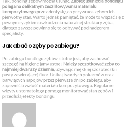
Tak, bonding zębów można usunąć
. Zabieg usunięcia bondingu
polega na delikatnym zeszlifowywaniu materiału
kompozytowego przez dentystę,
co przywraca zębom ich
pierwotny stan. Warto jednak pamiętać, że może to wiązać się z
pewnym ryzykiem uszkodzenia naturalnej struktury zęba,
dlatego zawsze powinno się to odbywać pod nadzorem
specjalisty.
Jak dbać o zęby po zabiegu?
Po zabiegu bondingu zębów istotne jest, aby zachować
szczególną higienę jamy ustnej.
Należy szczotkować zęby co
najmniej dwa razy dziennie
, używając miękkiej szczoteczki i
pasty zawierającej fluor. Unikaj twardych pokarmów oraz
barwiących napojów przez pierwsze dni po zabiegu, aby
zapewnić trwałość materiału kompozytowego. Regularne
wizyty u stomatologa pomogą monitorować stan zębów i
przedłużą efekty bondingu.