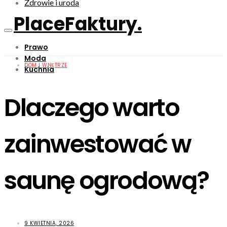
Zdrowie i uroda
PlaceFaktury.
Prawo
Moda
DOM I WNĘTRZE
Kuchnia
Dlaczego warto
zainwestować w
saunę ogrodową?
9 KWIETNIA, 2026