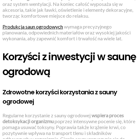
oraz system wentylacji. Na koniec całość wyposaża się w
akcesoria, takie jak ławki, oświetlenie i elementy dekoracyjne,
tworząc komfortowe miejsce do relaksu.
Produkcja saun ogrodowych
wymaga precyzyjnego
planowania, odpowiednich materiałów oraz wysokiej jakości
wykonania, aby zapewnić komfort i trwałość na wiele lat.
Korzyści z inwestycji w saunę
ogrodową
Zdrowotne korzyści korzystania z sauny
ogrodowej
Regularne korzystanie z sauny ogrodowej
wspiera proces
detoksykacji organizmu
poprzez intensywne pocenie się, które
pomaga usuwać toksyny. Poprawia także krążenie krwi, co
pozytywnie wpływa na transport tlenu i składników
odżywczych w organizmie. Ciepło sauny przyczynia się do