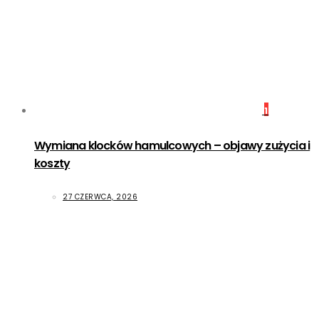
1
Wymiana klocków hamulcowych – objawy zużycia i
koszty
27 CZERWCA, 2026