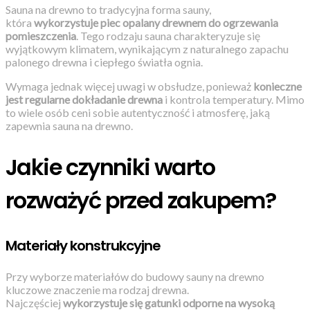
Sauna na drewno to tradycyjna forma sauny,
która
wykorzystuje piec opalany drewnem do ogrzewania
pomieszczenia
. Tego rodzaju sauna charakteryzuje się
wyjątkowym klimatem, wynikającym z naturalnego zapachu
palonego drewna i ciepłego światła ognia.
Wymaga jednak więcej uwagi w obsłudze, ponieważ
konieczne
jest regularne dokładanie drewna
i kontrola temperatury. Mimo
to wiele osób ceni sobie autentyczność i atmosferę, jaką
zapewnia sauna na drewno.
Jakie czynniki warto
rozważyć przed zakupem?
Materiały konstrukcyjne
Przy wyborze materiałów do budowy sauny na drewno
kluczowe znaczenie ma rodzaj drewna.
Najczęściej
wykorzystuje się gatunki odporne na wysoką