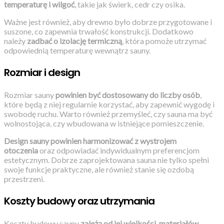
temperaturę i wilgoć
, takie jak świerk, cedr czy osika.
Ważne jest również, aby drewno było dobrze przygotowane i
suszone, co zapewnia trwałość konstrukcji. Dodatkowo
należy
zadbać o izolację termiczną
, która pomoże utrzymać
odpowiednią temperaturę wewnątrz sauny.
Rozmiar i design
Rozmiar sauny
powinien być dostosowany do liczby osób
,
które będą z niej regularnie korzystać, aby zapewnić wygodę i
swobodę ruchu. Warto również przemyśleć, czy sauna ma być
wolnostojąca, czy wbudowana w istniejące pomieszczenie.
Design sauny powinien harmonizować z wystrojem
otoczenia
oraz odpowiadać indywidualnym preferencjom
estetycznym. Dobrze zaprojektowana sauna nie tylko spełni
swoje funkcje praktyczne, ale również stanie się ozdobą
przestrzeni.
Koszty budowy oraz utrzymania
Koszty budowy sauny
zależą od jej wielkości, materiałów