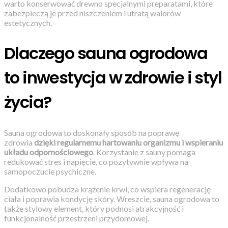
warto konserwować drewno specjalnymi preparatami, które
zabezpieczą je przed niszczeniem i utratą walorów
estetycznych.
Dlaczego sauna ogrodowa
to inwestycja w zdrowie i styl
życia?
Sauna ogrodowa to doskonały sposób na poprawę
zdrowia
dzięki regularnemu hartowaniu organizmu i wspieraniu
układu odpornościowego
. Korzystanie z sauny pomaga
redukować stres i napięcie, co pozytywnie wpływa na
samopoczucie psychiczne.
Dodatkowo pobudza krążenie krwi, co wspiera regenerację
ciała i poprawia kondycję skóry. Wreszcie, sauna ogrodowa to
także stylowy element, który podnosi atrakcyjność i
funkcjonalność przestrzeni przydomowej.