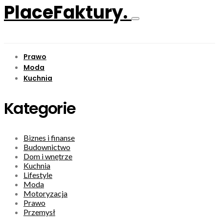
PlaceFaktury.
Prawo
Moda
Kuchnia
Kategorie
Biznes i finanse
Budownictwo
Dom i wnętrze
Kuchnia
Lifestyle
Moda
Motoryzacja
Prawo
Przemysł